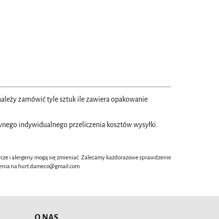
ależy zamówić tyle sztuk ile zawiera opakowanie
ego indywidualnego przeliczenia kosztów wysyłki.
wcze i alergeny mogą się zmieniać. Zalecamy każdorazowe sprawdzenie
oszenia na hurt.dameco@gmail.com
O NAS