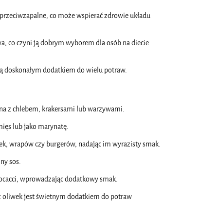
i przeciwzapalne, co może wspierać zdrowie układu
a, co czyni ją dobrym wyborem dla osób na diecie
i ją doskonałym dodatkiem do wielu potraw.
ana z chlebem, krakersami lub warzywami.
mięs lub jako marynatę.
k, wrapów czy burgerów, nadając im wyrazisty smak.
ny sos.
 focacci, wprowadzając dodatkowy smak.
 z oliwek jest świetnym dodatkiem do potraw