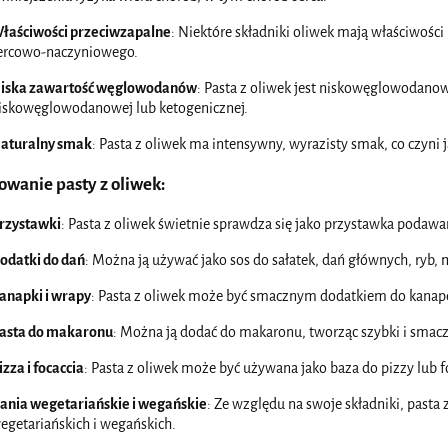
łaściwości przeciwzapalne
: Niektóre składniki oliwek mają właściwośc
ercowo-naczyniowego.
iska zawartość węglowodanów
: Pasta z oliwek jest niskowęglowodanow
iskowęglowodanowej lub ketogenicznej.
aturalny smak
: Pasta z oliwek ma intensywny, wyrazisty smak, co czyn
owanie pasty z oliwek:
rzystawki
: Pasta z oliwek świetnie sprawdza się jako przystawka podaw
odatki do dań
: Można ją używać jako sos do sałatek, dań głównych, ryb, 
anapki i wrapy
: Pasta z oliwek może być smacznym dodatkiem do kanape
asta do makaronu
: Można ją dodać do makaronu, tworząc szybki i smacz
izza i focaccia
: Pasta z oliwek może być używana jako baza do pizzy lub
ania wegetariańskie i wegańskie
: Ze względu na swoje składniki, pasta
egetariańskich i wegańskich.