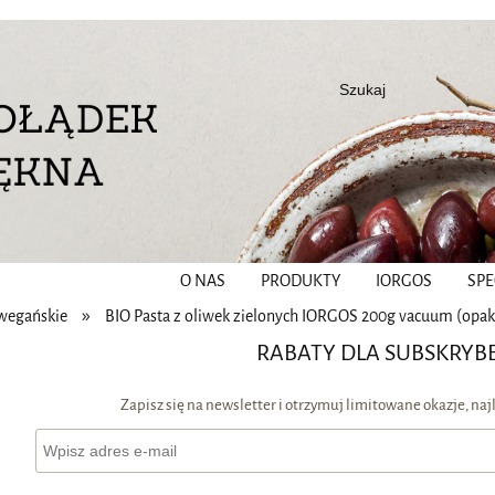
O NAS
PRODUKTY
IORGOS
SPE
»
wegańskie
BIO Pasta z oliwek zielonych IORGOS 200g vacuum (opak. 
RABATY DLA SUBSKRY
Zapisz się na newsletter i otrzymuj limitowane okazje, na