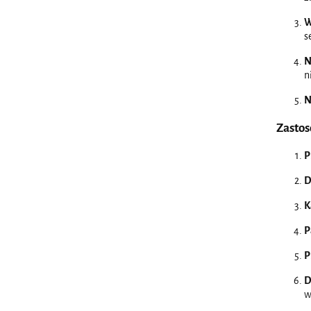
W
s
N
n
N
Zastos
P
D
K
P
P
D
w