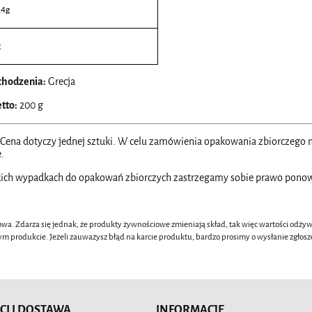
,4g
g
chodzenia:
Grecja
tto:
200 g
Cena dotyczy jednej sztuki. W celu zamówienia opakowania zbiorczego n
.
ich wypadkach do opakowań zbiorczych zastrzegamy sobie prawo ponown
wa. Zdarza się jednak, że produkty żywnościowe zmieniają skład, tak więc wartości odży
ym produkcie. Jeżeli zauważysz błąd na karcie produktu, bardzo prosimy o wysłanie zgł
CI I DOSTAWA
INFORMACJE