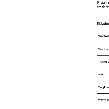
Pasta z
smak cz
Składni
Wartość
Wartość
Tłuszcz 
w tym n
Węglowo
w tym c