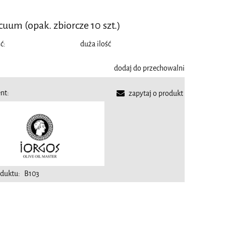
uum (opak. zbiorcze 10 szt.)
ć:
duża ilość
dodaj do przechowalni
nt:
zapytaj o produkt
duktu:
B103