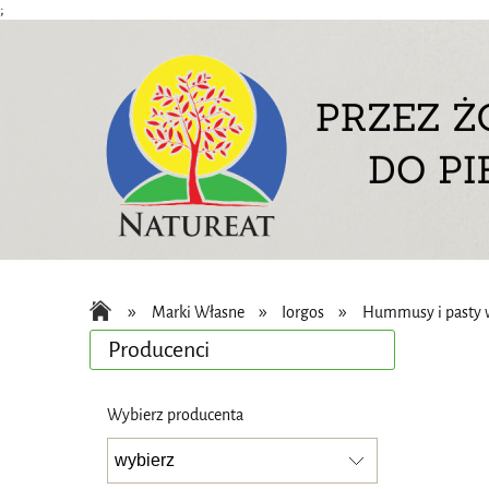
;
»
»
»
Marki Własne
Iorgos
Hummusy i pasty 
Producenci
Wybierz producenta