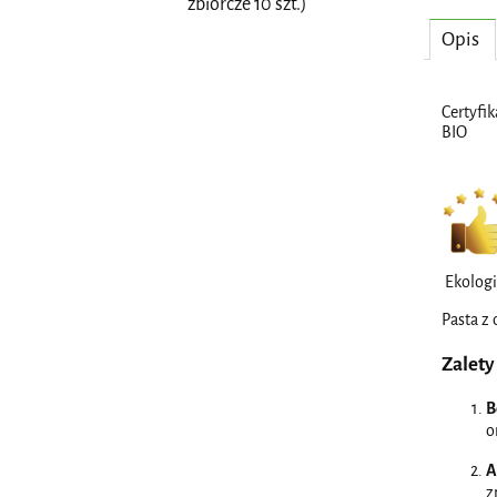
zbiorcze 10 szt.)
Opis
Certyfik
BIO
Ekologi
Pasta z 
Zalety
B
o
A
z