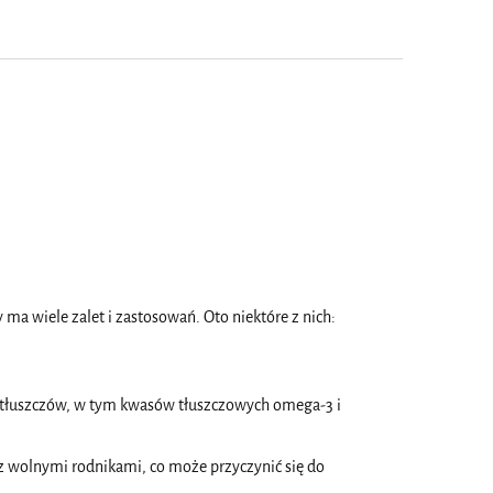
 ma wiele zalet i zastosowań. Oto niektóre z nich:
h tłuszczów, w tym kwasów tłuszczowych omega-3 i
 z wolnymi rodnikami, co może przyczynić się do