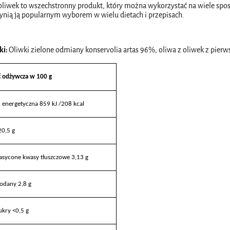
 oliwek to wszechstronny produkt, który można wykorzystać na wiele spo
ynią ją popularnym wyborem w wielu dietach i przepisach.
ki:
Oliwki zielone odmiany konservolia artas 96%, oliwa z oliwek z pierws
 odżywcza w 100 g
 energetyczna 859 kJ /208 kcal
20,5 g
asycone kwasy tłuszczowe 3,13 g
dany 2,8 g
ukry <0,5 g