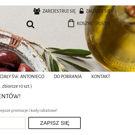
ZAREJESTRUJ SIĘ
ZALOGUJ SIĘ
KOSZYK:
(PUSTY)
CJAŁY ŚW. ANTONIEGO
DO POBRANIA
KONTAKT
zbiorcze 10 szt.)
BENTÓW!
jlepsze promocje i kody rabatowe!
ZAPISZ SIĘ