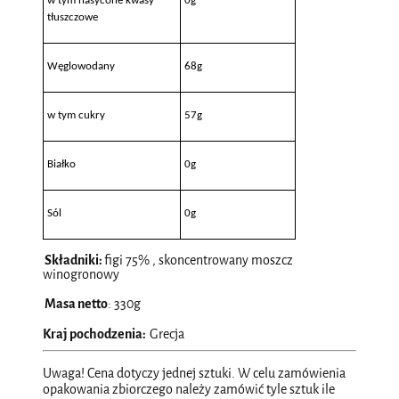
w tym nasycone kwasy
0g
tłuszczowe
Węglowodany
68g
w tym cukry
57g
Białko
0g
Sól
0g
Składniki:
figi 75% , skoncentrowany moszcz
winogronowy
Masa netto
: 330g
Kraj pochodzenia:
Grecja
Uwaga! Cena dotyczy jednej sztuki. W celu zamówienia
opakowania zbiorczego należy zamówić tyle sztuk ile