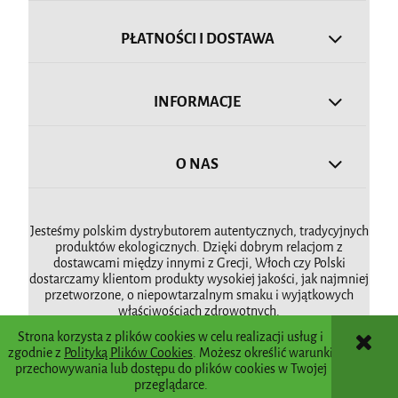
PŁATNOŚCI I DOSTAWA
INFORMACJE
O NAS
Jesteśmy polskim dystrybutorem autentycznych, tradycyjnych
produktów ekologicznych. Dzięki dobrym relacjom z
dostawcami między innymi z Grecji, Włoch czy Polski
dostarczamy klientom produkty wysokiej jakości, jak najmniej
przetworzone, o niepowtarzalnym smaku i wyjątkowych
właściwościach zdrowotnych.
Strona korzysta z plików cookies w celu realizacji usług i
zgodnie z
Polityką Plików Cookies
. Możesz określić warunki
POKAŻ PEŁNĄ WERSJĘ STRONY
przechowywania lub dostępu do plików cookies w Twojej
przeglądarce.
Sklep internetowy Shoper.pl