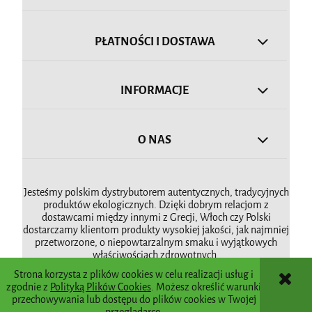
PŁATNOŚCI I DOSTAWA
INFORMACJE
O NAS
Jesteśmy polskim dystrybutorem autentycznych, tradycyjnych
produktów ekologicznych. Dzięki dobrym relacjom z
dostawcami między innymi z Grecji, Włoch czy Polski
dostarczamy klientom produkty wysokiej jakości, jak najmniej
przetworzone, o niepowtarzalnym smaku i wyjątkowych
właściwościach zdrowotnych.
Strona korzysta z plików cookies w celu realizacji usług i
zgodnie z
Polityką Plików Cookies
. Możesz określić warunki
POKAŻ PEŁNĄ WERSJĘ STRONY
przechowywania lub dostępu do plików cookies w Twojej