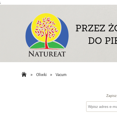
;
»
»
Oliwki
Vacum
Zapisz