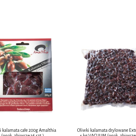
i kalamata całe 200g Amalthia
Oliwki kalamata drylowane Ext
(opak. zbiorcze 16 szt.)
4 kg VACUUM (opak. zbiorcze 2