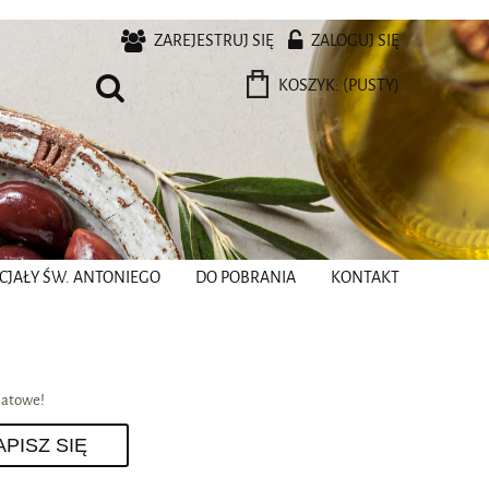
ZAREJESTRUJ SIĘ
ZALOGUJ SIĘ
KOSZYK:
(PUSTY)
CJAŁY ŚW. ANTONIEGO
DO POBRANIA
KONTAKT
batowe!
APISZ SIĘ