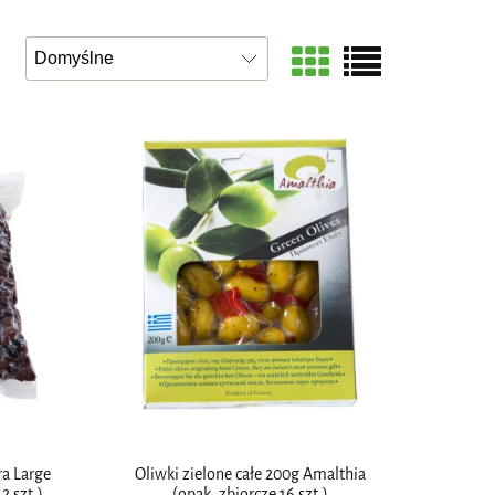
ra Large
Oliwki zielone całe 200g Amalthia
 szt.)
(opak. zbiorcze 16 szt.)