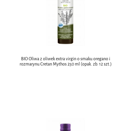
BIO Oliwa z oliwek extra virgin o smaku oregano i
rozmarynu Cretan Mythos 250 ml (opak. zb. 12 szt.)