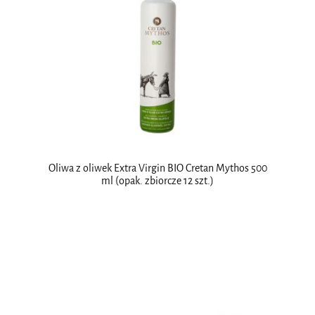
Oliwa z oliwek Extra Virgin BIO Cretan Mythos 500
ml (opak. zbiorcze 12 szt.)