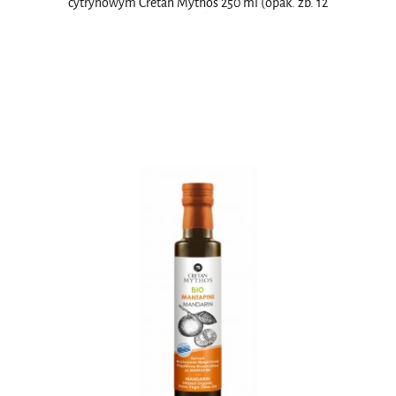
cytrynowym Cretan Mythos 250 ml (opak. zb. 12
szt.)